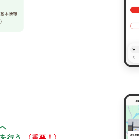
基本情報
）
へ
」を行う
（重要！）